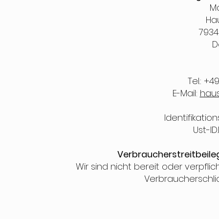
Ma
Ha
7934
D
Tel.: +
E-Mail:
haus
Identifikati
Ust-ID
Verbraucherstreitbeile
Wir sind nicht bereit oder verpfli
Verbraucherschli